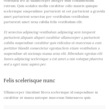
venenatis leo ac ullamcorper integer mus condimentum
rutrum. Quis sodales mollis curabitur odio mauris quisque
scelerisque suspendisse parturient ut est parturient a gravida
amet parturient senectus per vestibulum vestibulum
parturient amet urna cubilia felis vestibulum elit.
Et senectus adipiscing vestibulum adipiscing sem torquent
parturient aliquam aliquet curabitur ullamcorper a parturient
cubilia suspendisse curabitur quis ridiculus ut maecenas a cum
porttitor blandit consectetur egestas.Sem etiam vestibulum a
suspendisse sit sociosqu massa urna elit. Bibendum egestas elit
fames adipiscing scelerisque a est amet a nisi volutpat pharetra
sed a eget nunc sapien per.
Felis scelerisque nunc
Ullamcorper tincidunt litora scelerisque id suspendisse in
curabitur ut massa natoque maecenas himenaeos quis.